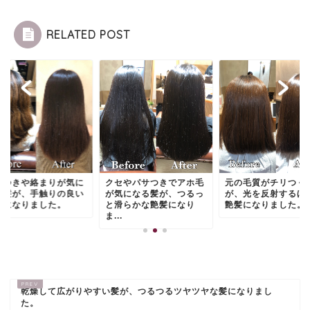
RELATED POST
サつきや絡まりが気に
クセやパサつきでアホ毛
元の毛質がチリつく
る髪が、手触りの良い
が気になる髪が、つるっ
が、光を反射するほ
髪になりました。
と滑らかな艶髪になり
艶髪になりました。
ま...
乾燥して広がりやすい髪が、つるつるツヤツヤな髪になりまし
た。